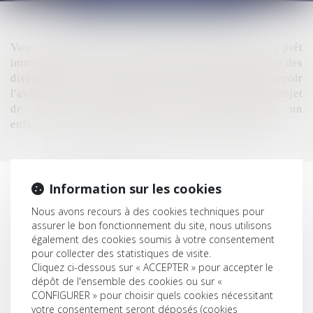
Vous souhaitez faire une
simulation de frais
pour un prêt
immobilier, vérifier votre capacité d'emprunt, prendre des
dispositions sur concernant votre patrimoine,
prévoir
l'avenir de vos proches
, vous marier, vous avez en projet
de
vivre à l'étranger
ou encore
adopter un
enfant
...N'hésitez pas à consulter cette liste de liens.
Information sur les cookies
Estimer vos frais d'achats
Calculer vos mensualités de prêt
Nous avons recours à des cookies techniques pour
assurer le bon fonctionnement du site, nous utilisons
Vérifier vos capacités d'emprunt
également des cookies soumis à votre consentement
Calculer vos plus-values immobilières
pour collecter des statistiques de visite.
Acheter une maison
Cliquez ci-dessous sur « ACCEPTER » pour accepter le
dépôt de l'ensemble des cookies ou sur «
Vendre un bien immobilier
CONFIGURER » pour choisir quels cookies nécessitant
Louer un bien immobilier
votre consentement seront déposés (cookies