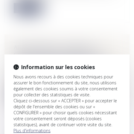
Lire la suite
AIDE APPORTÉE À UN PARENT : LA
CRÉANCE NAÎT AU MOMENT DE
L'APPAUVRISSEMENT, PAS AU DÉCÈS
Information sur les cookies
NOTAIRES
/
Mariage / Divorce / Filiation
En matière de liquidation et de partage de succession,
Nous avons recours à des cookies techniques pour
assurer le bon fonctionnement du site, nous utilisons
les parties sont consi...
également des cookies soumis à votre consentement
pour collecter des statistiques de visite.
Lire la suite
Cliquez ci-dessous sur « ACCEPTER » pour accepter le
dépôt de l'ensemble des cookies ou sur «
CONFIGURER » pour choisir quels cookies nécessitant
votre consentement seront déposés (cookies
statistiques), avant de continuer votre visite du site.
Plus d'informations