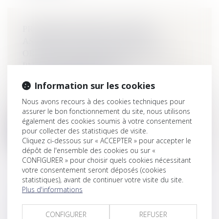
PROCRÉATION MÉDICALEMENT
ASSISTÉE -DROIT D'ACCÈS AUX
ORIGINES DES ENFANTS NÉS D'UNE
PMA : CE QUI CHANGE AU
1ER SEPTEMBRE 2022
Information sur les cookies
NOTAIRES
/
Mariage / Divorce / Filiation
La loi de bioéthique du 2 août 2021 ouvrant la
Nous avons recours à des cookies techniques pour
assurer le bon fonctionnement du site, nous utilisons
procréation médicalement assis...
également des cookies soumis à votre consentement
pour collecter des statistiques de visite.
Lire la suite
Cliquez ci-dessous sur « ACCEPTER » pour accepter le
dépôt de l'ensemble des cookies ou sur «
CONFIGURER » pour choisir quels cookies nécessitant
votre consentement seront déposés (cookies
statistiques), avant de continuer votre visite du site.
Plus d'informations
UN DIVORCE FAVORISE UNE
«EXHÉRÉDATION» PAR TESTAMENT
CONFIGURER
REFUSER
NOTAIRES
/
Mariage / Divorce / Filiation