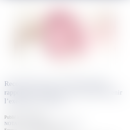
Reconnaissance de la GPA étrangère :
rappel des conditions strictes pour obtenir
l’exequatur en France
Publié le :
16/10/2024
NOTAIRES
/
Mariage / Divorce / Filiation
Source :
www.lemag-juridique.com