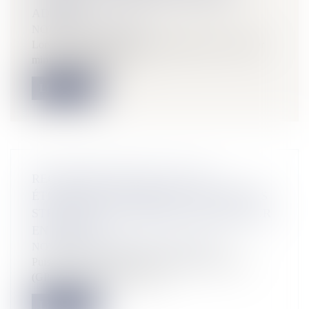
ADAPTÉ
NOTAIRES
/
Immobilier
Lors de son discours de politique générale, le Premier
ministre, Michel Barni...
Lire la suite
RECONNAISSANCE DE LA GPA
ÉTRANGÈRE : RAPPEL DES CONDITIONS
STRICTES POUR OBTENIR L’EXEQUATUR
EN FRANCE
NOTAIRES
/
Mariage / Divorce / Filiation
Puisque la France prohibe la gestation pour autrui
(GPA), de nombreux couples...
Lire la suite