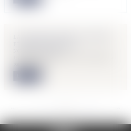
LA CONSTRUCTION NEUVE : DONNÉES
ET ÉTUDES STATISTIQUES
NOTAIRES
/
Immobilier
Les statistiques de construction neuve sont élaborées à
partir de la base de...
Lire la suite
<<
<
...
13
14
15
16
17
18
19
...
>
>>