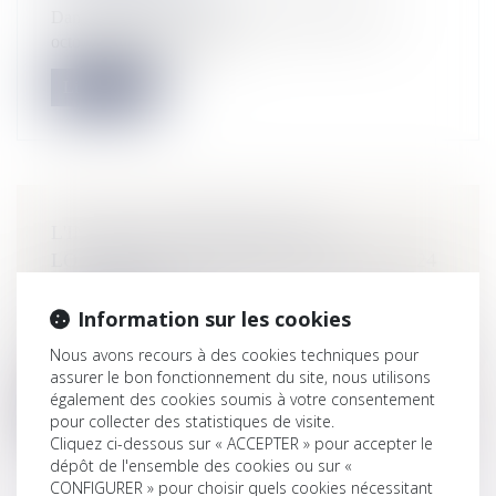
Dans un arrêt de la Cour de cassation rendu le 10
octobre dernier, plusieurs...
Lire la suite
L'INDICE DE RÉFÉRENCE DES
LOYERS POUR LE 3ÈME TRIMESTRE 2024
EST PUBLIÉ
NOTAIRES
/
Immobilier
Information sur les cookies
L’indice de référence des loyers (IRL) s’établit à 144,51
Nous avons recours à des cookies techniques pour
au troisième trimes...
assurer le bon fonctionnement du site, nous utilisons
également des cookies soumis à votre consentement
Lire la suite
pour collecter des statistiques de visite.
Cliquez ci-dessous sur « ACCEPTER » pour accepter le
dépôt de l'ensemble des cookies ou sur «
CONFIGURER » pour choisir quels cookies nécessitant