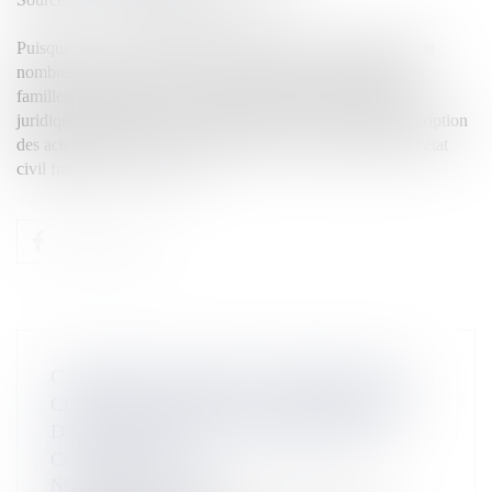
Puisque la France prohibe la gestation pour autrui (GPA), de
nombreux couples se rendent à l’étranger pour fonder leurs
familles. Toutefois, à leur retour en France, des difficultés
juridiques apparaissent, notamment pour obtenir la retranscription
des actes de naissance de leurs enfants sur les registres de l'état
civil français...
Lire la suite
CAPACITÉ D’AGIR DU SYNDICAT DES
COPROPRIÉTAIRES EN CONTESTATION
D’UNE CLAUSE DU RÈGLEMENT DE
COPROPRIÉTÉ
NOTAIRES
/
Immobilier