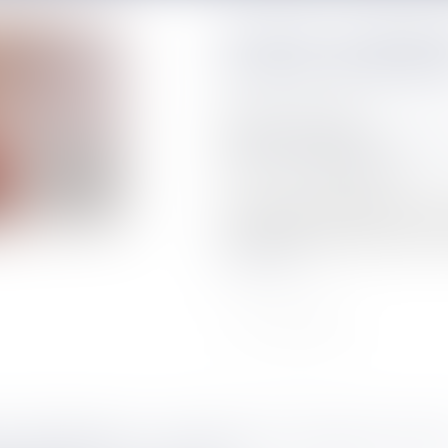
Prestation compensatoi
savoir en cas de divo
Publié le :
07/02/2024
NOTAIRES
/
Mariage / Divorce / F
Source :
www.aide-sociale.fr
La prestation compensatoire est une 
des époux qui subit une baisse de ni
Lire la suite
S THERMIQUES : L'EXÉCUTIF S'ATTAQUE AUX D