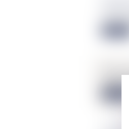
TRONQUÉS
NOTAIRES
/
L'exécutif va m
Lire la suit
DROIT D’
NOTAIRES
/
La requérante, 
Lire la suit