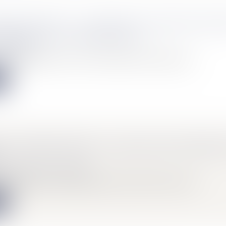
E DE PASSAGE : LA NOUVELLE ASSIETTE DOIT
MMODE QUE LA PRÉCÉDENTE !
Immobilier
oisinage a permis à la Cour de cassation de faire d’utiles rap...
e
ON COMPENSATOIRE : CE QU'IL FAUT SAVOIR E
Mariage / Divorce / Filiation
ompensatoire est une aide qui peut être accordée à l'un des ép...
e