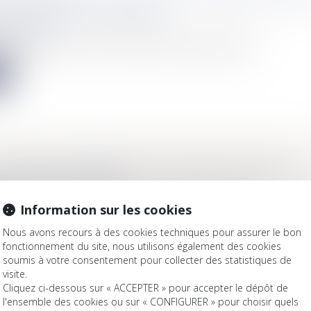
 DES PETITES SURFACES
Immobilier
odifier, par arrêté, le calcul du DPE actuel qui pénalise les...
e
ACCÈS AUX ORIGINES DE L’ENFANT NÉ SOUS X
Mariage / Divorce / Filiation
une ressortissante française née en Nouvelle-Calédonie, n’eut...
Information sur les cookies
e
Nous avons recours à des cookies techniques pour assurer le bon
fonctionnement du site, nous utilisons également des cookies
soumis à votre consentement pour collecter des statistiques de
visite.
Cliquez ci-dessous sur « ACCEPTER » pour accepter le dépôt de
l'ensemble des cookies ou sur « CONFIGURER » pour choisir quels