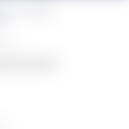
re : ce qu'il faut
rce
iliation
aide qui peut être accordée à l'un
veau de vie en cas de divorce...
PE