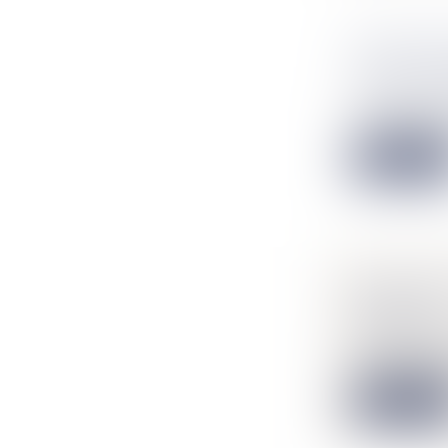
SERVITUD
AUSSI CO
NOTAIRES
/
Un conflit de v
Lire la suit
PRESTATI
DIVORCE
NOTAIRES
/
La prestation c
Lire la suit