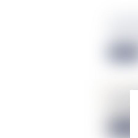
UN LOGEM
VOLUME 
NOTAIRES
/
Constater qu'un
Lire la suit
LA JOUIS
DE SE CO
NOTAIRES
/
Un copropriétai
Lire la suit