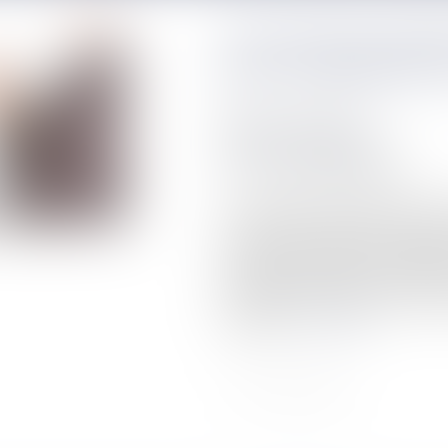
Une personne expropr
payer la dépollution 
Publié le :
05/03/2020
NOTAIRES
/
Immobilier
Source :
immobilier.lefigaro.fr
Un propriétaire exproprié peut devoi
de son terrain, exigés par le bénéfici
viendront en déduction de l’indemni
envisagé pour justifier l’expropriatio
soit éliminée, avait jugé la cour d’
cassation...
Lire la suite