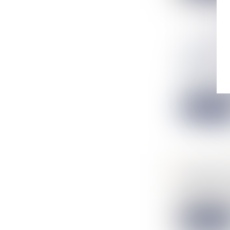
HÉRITAGE
REFUS
NOTAIRES
/
Sur le territoir
Lire la suit
COMMENT 
NOTAIRES
/
Chaque mois le
Lire la suit