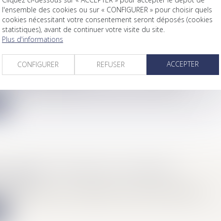
l'ensemble des cookies ou sur « CONFIGURER » pour choisir quels
cookies nécessitant votre consentement seront déposés (cookies
statistiques), avant de continuer votre visite du site.
Plus d'informations
 : LES CONSÉQUENCES D'UNE ACCEPTATION OU
ACCEPTER
CONFIGURER
REFUSER
Mariage / Divorce / Filiation
e français, l'acceptation d'une succession n'est pas automati...
e
VENDRE UNE PARTIE D'UN TERRAIN ?
Immobilier
 "Grand rendez-vous de l'immobilier" (Capital / Radio Immo) rép...
e