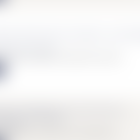
RGENT ENTRE AMIS OU EN FAMILLE : QUEL FO
Mariage / Divorce / Filiation
ent à un ami ou un membre de sa famille peut être une solution...
e
ONNE EXPROPRIÉE PEUT DEVOIR PAYER LA
ION DE SON TERRAIN
Immobilier
 exproprié peut devoir supporter les frais de dépollution de s...