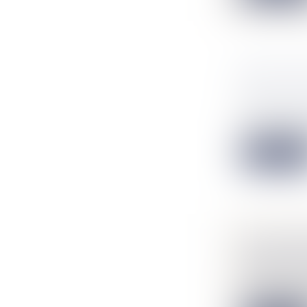
PRÊT D'A
?
NOTAIRES
/
Prêter de l'arg
Lire la suit
UNE PERS
DÉPOLLUT
NOTAIRES
/
Un propriétaire