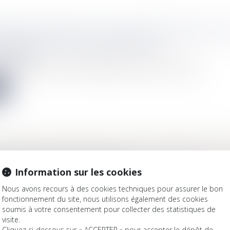
ENT DE MOINS DE 9 M² PEUT ÊTRE DÉCENT SI
HABITABLE EST RÉGLEMENTAIRE
Immobilier
 logement a une surface habitable inférieure à 9 mètres carrés...
e
SANCE EXCLUSIVE D'UN LIEU NE DONNE PAS LE
MPORTER EN PROPRIÉTAIRE
Information sur les cookies
Immobilier
Nous avons recours à des cookies techniques pour assurer le bon
re avait l'usage exclusif d'un jardin. La Cour de cassation a...
fonctionnement du site, nous utilisons également des cookies
soumis à votre consentement pour collecter des statistiques de
e
visite.
Cliquez ci-dessous sur « ACCEPTER » pour accepter le dépôt de