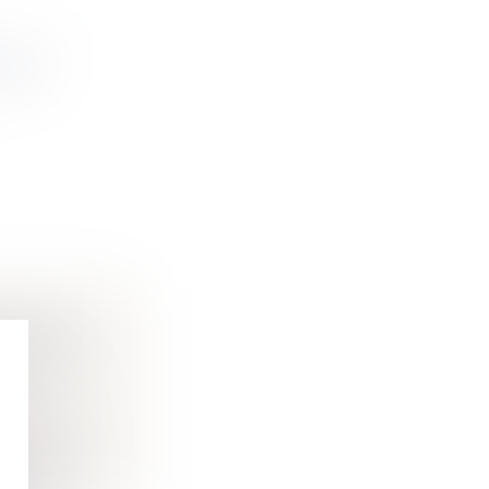
 SON
 DROIT