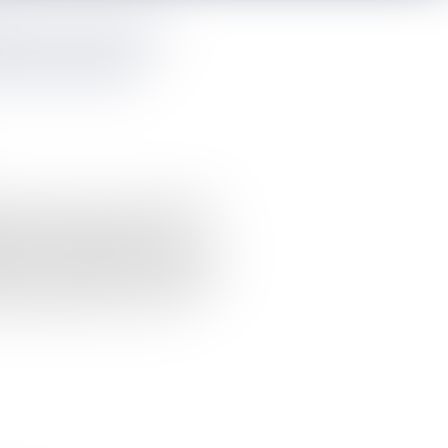
iée peut devoir
de son terrain
r supporter les frais de dépollution
aire de l’expropriation et qui
té accordée. Quel que soit le projet
n, il est nécessaire que la pollution
appel, approuvée par la Cour de