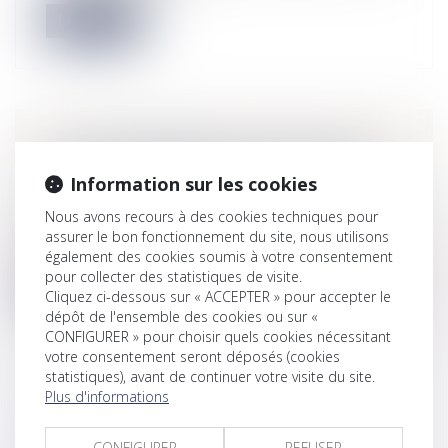
Lire la suite
VENTE IMMOBILIÈRE : DEPUIS QUAND
ÊTES-VOUS PROPRIÉTAIRE DU BIEN ?
Information sur les cookies
NOTAIRES
/
Immobilier
Nous avons recours à des cookies techniques pour
A la suite de la vente d’un bien immobilier, un héritier
assurer le bon fonctionnement du site, nous utilisons
soumet le gain réali...
également des cookies soumis à votre consentement
pour collecter des statistiques de visite.
Lire la suite
Cliquez ci-dessous sur « ACCEPTER » pour accepter le
dépôt de l'ensemble des cookies ou sur «
CONFIGURER » pour choisir quels cookies nécessitant
votre consentement seront déposés (cookies
statistiques), avant de continuer votre visite du site.
Plus d'informations
BAIL COMMERCIAL : APRÈS L’HEURE,
C’EST PLUS L’HEURE
CONFIGURER
REFUSER