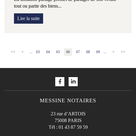
tout ou partie des biens...
Lire la suite
<<
<
...
63
64
65
66
67
68
69
...
>
>>
MESSINE NOTAIRES
23 rue d’ARTOIS
75008 PARIS
Tél :
01 43 87 59 59