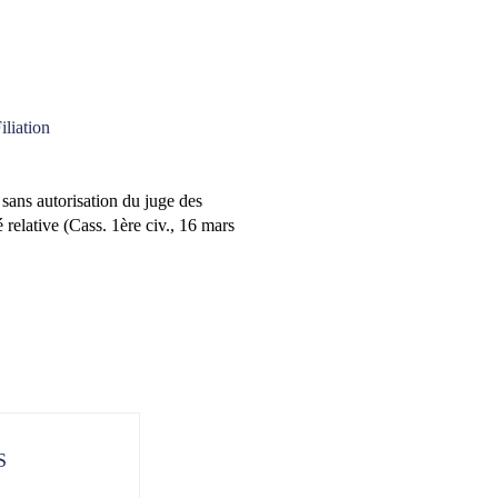
iliation
sans autorisation du juge des
té relative (Cass. 1ère civ., 16 mars
S