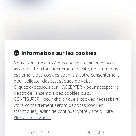
BAIL COMMERCIAL : UNE DÉCLARATION
VERBALE DU BAILLEUR REFUSANT DE
RENOUVELER LE BAIL NE CONSTITUE
Information sur les cookies
PAS UN ACTE DE REFUS
Nous avons recours à des cookies techniques pour
NOTAIRES
/
Immobilier
assurer le bon fonctionnement du site, nous utilisons
JURISPRUDENCE : Un locataire a pris à bail
également des cookies soumis à votre consentement
commercial des locaux. Par acte ex...
pour collecter des statistiques de visite.
Cliquez ci-dessous sur « ACCEPTER » pour accepter le
Lire la suite
dépôt de l'ensemble des cookies ou sur «
CONFIGURER » pour choisir quels cookies nécessitant
votre consentement seront déposés (cookies
statistiques), avant de continuer votre visite du site.
Plus d'informations
LES TAXES FUNÉRAIRES DEVRAIENT
CONFIGURER
REFUSER