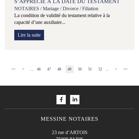
S’APPRÉCIE À LA DATE DU TESTAMENT
NOTAIRES
/
Mariage / Divorce / Filiation
La condition de validité du testament relative à la
capacité d’une auxiliaire...
Lire la suite
<<
<
...
46
47
48
49
50
51
52
...
>
>>
MESSINE NOTAIRES
23 rue d’ARTOIS