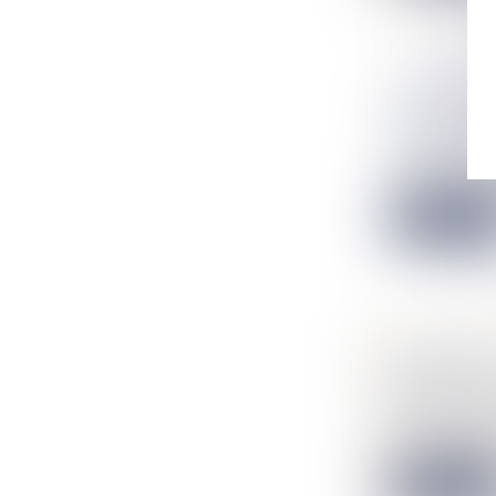
DÉMEMBRE
QUELLES 
NOTAIRES
/
L’article 544 du
Lire la suit
DONATION
FINANCER
NOTAIRES
/
La crise sanita
Lire la suit