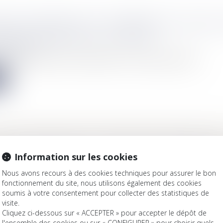
TION SUSPENSIVE DU COMPROMIS DE VENTE N
LLE EST RESPECTÉE À LA LETTRE
Immobilier
i fait une demande de prêt immobilier d’un montant supérieur à...
e
E DE DIVORCE 2020 : MODALITÉS, DÉMARCHE
Information sur les cookies
Mariage / Divorce / Filiation
Nous avons recours à des cookies techniques pour assurer le bon
e divorce, une étape indispensable pour les époux qui souhaiten...
fonctionnement du site, nous utilisons également des cookies
soumis à votre consentement pour collecter des statistiques de
e
visite.
Cliquez ci-dessous sur « ACCEPTER » pour accepter le dépôt de
l'ensemble des cookies ou sur « CONFIGURER » pour choisir quels