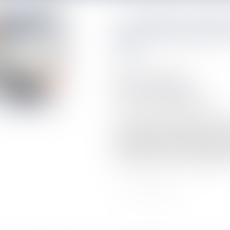
La condition suspen
vente ne joue que si e
lettre
Publié le :
06/08/2020
NOTAIRES
/
Immobilier
Source :
leparticulier.lefigaro.fr
L’acquéreur qui fait une demande d
supérieur à celui indiqué dans le co
d’intérêt inférieur à celui mentionné
l’acompte versé lors de la signature 