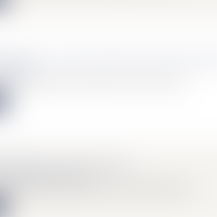
MOBILIER : QUI DOIT PAYER LES FRAIS D'AGEN
Immobilier
ion que se posent souvent les acheteurs : doivent-ils, en plus...
e
 RÉDIGER SON TESTAMENT ?
Mariage / Divorce / Filiation
nous peut rédiger un testament pour faire connaître ses derniè...
e