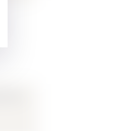
S
TS POUR