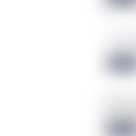
ACHAT IM
NOTAIRES
/
C’est une quest
Lire la suit
COMMENT
NOTAIRES
/
Chacun d'entre 
Lire la suit