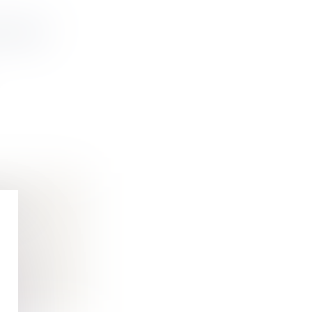
E JOUE
S ET