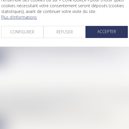
cookies nécessitant votre consentement seront déposés (cookies
statistiques), avant de continuer votre visite du site.
Plus d'informations
MENT DE PROPRIÉTÉ : QUI VEND QUOI ? DAN
ACCEPTER
CONDITIONS ?
CONFIGURER
REFUSER
Immobilier
 code civil dispose que « La propriété est le droit de jouir...
e
 : JUSQU'À 100 000 EUROS EXONÉRÉS DE DROI
 L'ENTREPRISE D'UN PROCHE
Mariage / Divorce / Filiation
ire a mis en difficulté de nombreuses entreprises, notamment l...
e