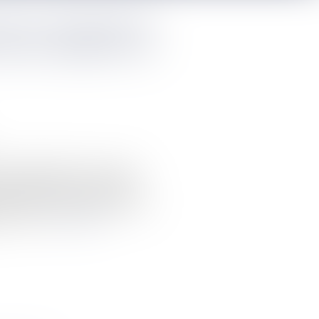
sive du compromis de
lle est respectée à la
e prêt immobilier d’un montant
mpromis de vente, et à un taux
, ne peut pas obtenir restitution de
de l’acte...
Lire la suite