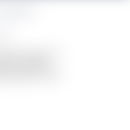
 testament ?
iliation
 testament pour faire connaître ses
lusieurs sortes : olographe,
 doit être aussi détaillé que
et éviter les contentieux. Vos legs
tiers réservataires...
Lire la suite