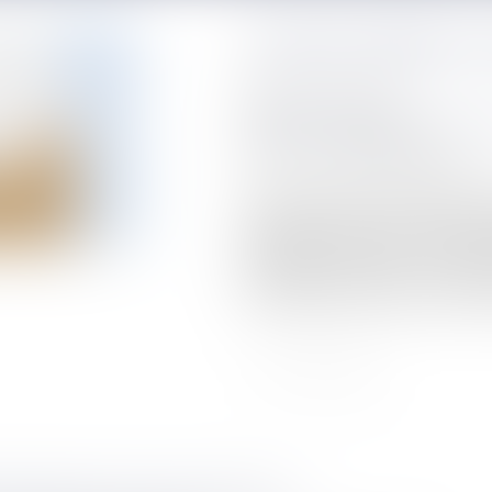
Comment rédiger son
Publié le :
21/07/2020
NOTAIRES
/
Mariage / Divorce / F
Source :
www.boursorama.com
Chacun d'entre nous peut rédiger un
dernières volontés. Il en existe de p
authentique et mystique. Son contenu
possible pour respecter vos souhaits 
sont limités par les droits de vos héri