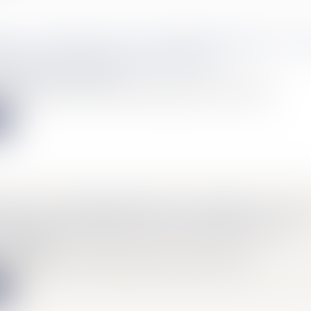
ON : UN ÉPOUX DANS LE BESOIN PENDANT LE 
ENIR UNE PENSION ALIMENTAIRE
Mariage / Divorce / Filiation
révoit que les époux se doivent mutuellement respect, fidélité...
e
CAT DES COPROPRIÉTAIRES A INTÉRÊT À AGIR 
POUR FAIRE RESPECTER LES DÉCISIONS D’AG
Immobilier
copropriétaires a un intérêt à agir en justice pour faire res...
e