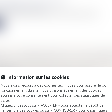
 RÉDIGER SON TESTAMENT ?
Mariage / Divorce / Filiation
nous peut rédiger un testament pour faire connaître ses derniè...
e
ÉTÉ : LE PROPRIÉTAIRE EST-IL LE SEUL MAÎTR
Immobilier
nce privée située en copropriété « horizontale », le syndicat...
Information sur les cookies
e
Nous avons recours à des cookies techniques pour assurer le bon
fonctionnement du site, nous utilisons également des cookies
soumis à votre consentement pour collecter des statistiques de
visite.
Cliquez ci-dessous sur « ACCEPTER » pour accepter le dépôt de
l'ensemble des cookies ou sur « CONFIGURER » pour choisir quels