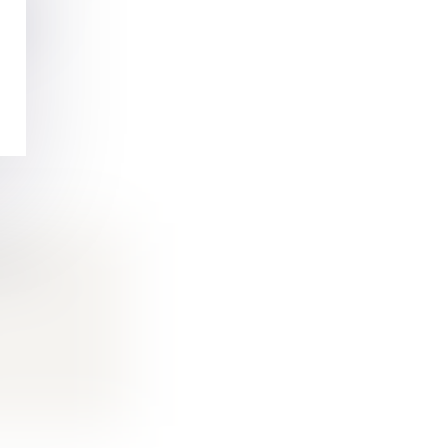
ROIT
R LA