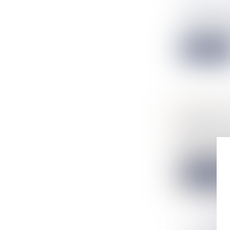
COMMENT
NOTAIRES
/
Chacun d'entre 
Lire la suit
COPROPRI
LUI ?
NOTAIRES
/
Dans une réside
Lire la suit