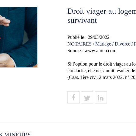
Droit viager au loge
survivant
Publié le :
29/03/2022
NOTAIRES
/
Mariage / Divorce / F
Source :
www.aurep.com
Si l’option pour le droit viager au 
être tacite, elle ne saurait résulter 
(Cass. 1ère civ., 2 mars 2022, n° 20
S MINEURS