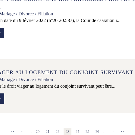
.
Mariage / Divorce / Filiation
n date du 9 février 2022 (n°20-20.587), la Cour de cassation r...
e
AGER AU LOGEMENT DU CONJOINT SURVIVANT
Mariage / Divorce / Filiation
r le droit viager au logement du conjoint survivant peut être...
e
<<
<
...
20
21
22
23
24
25
26
...
>
>>