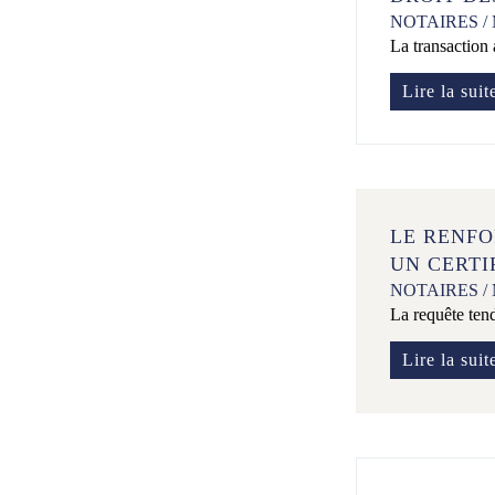
NOTAIRES
/
La transaction 
Lire la suit
LE RENFO
UN CERTI
NOTAIRES
/
La requête tend
Lire la suit