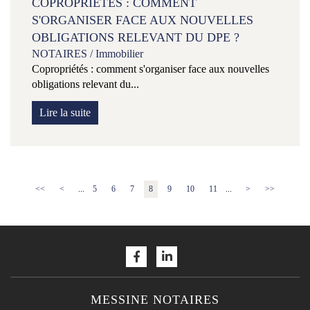
COPROPRIÉTÉS : COMMENT
S'ORGANISER FACE AUX NOUVELLES
OBLIGATIONS RELEVANT DU DPE ?
NOTAIRES
/
Immobilier
Copropriétés : comment s'organiser face aux nouvelles
obligations relevant du...
Lire la suite
<<
<
...
5
6
7
8
9
10
11
...
>
>>
MESSINE NOTAIRES