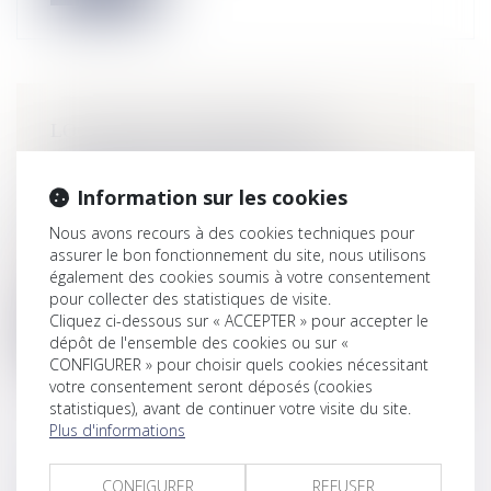
LOCATIONS TOURISTIQUES ET
INFRACTION AUX RÈGLES DU
CHANGEMENT D'USAGE : MIEUX VAUT
Information sur les cookies
GÉRER QUE LOUER !
Nous avons recours à des cookies techniques pour
NOTAIRES
/
Immobilier
assurer le bon fonctionnement du site, nous utilisons
Le gestionnaire chargé de la location touristique de
également des cookies soumis à votre consentement
logements n'encourt pas...
pour collecter des statistiques de visite.
Cliquez ci-dessous sur « ACCEPTER » pour accepter le
Lire la suite
dépôt de l'ensemble des cookies ou sur «
CONFIGURER » pour choisir quels cookies nécessitant
votre consentement seront déposés (cookies
statistiques), avant de continuer votre visite du site.
Plus d'informations
IMMOBILIER ET SERVITUDES : UN
CONFIGURER
REFUSER