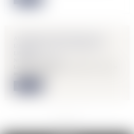
AMÉNAGER UN BIEN INDIVIS SANS
L’ACCORD DE TOUS ? RAPPEL DES
LIMITES
NOTAIRES
/
Immobilier
Lorsqu’un bien est détenu en indivision forcée, chaque
indivisaire dispose d’...
Lire la suite
<<
<
1
2
3
4
5
6
7
...
>
>>