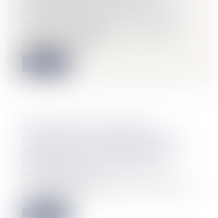
AFFECTANT LES PARTIES COMMUNES !
NOTAIRES
/
Immobilier
Le syndicat des copropriétaires d’une résidence de
tourisme est recevable à e...
Lire la suite
PROPOSITION DE LOI VISANT À
FACILITER LA TRANSFORMATION DES
BÂTIMENTS DE DESTINATION AUTRE
QU'HABITATION EN HABITATIONS
NOTAIRES
/
Immobilier
Pour répondre à la crise du logement, la proposition de
loi entend faciliter...
Lire la suite