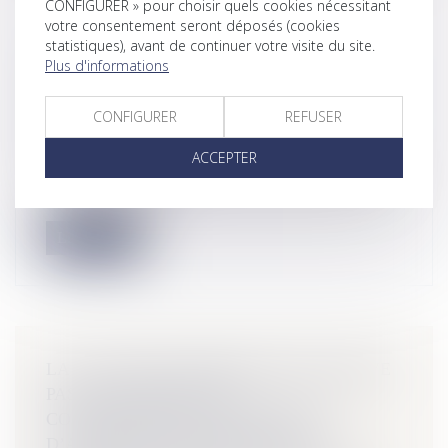
CONFIGURER » pour choisir quels cookies nécessitant
votre consentement seront déposés (cookies
statistiques), avant de continuer votre visite du site.
SERVITUDE DE PASSAGE :
Plus d'informations
L’IMPOSSIBILITÉ D’USAGE CAUSÉE PAR
LE FONDS DOMINANT ENTRAÎNE SON
CONFIGURER
REFUSER
EXTINCTION !
NOTAIRES
/
Immobilier
ACCEPTER
Les servitudes, en tant que droits réels grevant un fonds
au profit d’un autr...
Lire la suite
LA CLAUSE DE SUBROGATION NE PRIVE
PAS LE SYNDICAT DES
COPROPRIÉTAIRES DE SON DROIT
D’AGIR POUR LES DÉSORDRES