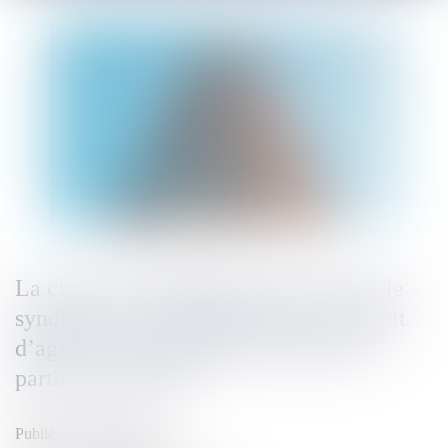
La clause de subrogation ne prive pas le
syndicat des copropriétaires de son droit
d’agir pour les désordres affectant les
parties communes !
Publié le :
05/06/2025