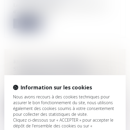
Les deux arrêtés nécessaires pour appliquer le plan
d’action visant à restaur...
Lire la suite
RÉNOVATION ÉNERGÉTIQUE -
SUSPENSION DE MAPRIMERÉNOV’ : LES
INFORMATIONS À CONNAÎTRE
NOTAIRES
/
Immobilier
Information sur les cookies
Durant cet été, les guichets de dépôt des dossiers
MaPrimeRénov’ seront fermé...
Nous avons recours à des cookies techniques pour
assurer le bon fonctionnement du site, nous utilisons
Lire la suite
également des cookies soumis à votre consentement
pour collecter des statistiques de visite.
Cliquez ci-dessous sur « ACCEPTER » pour accepter le
dépôt de l'ensemble des cookies ou sur «