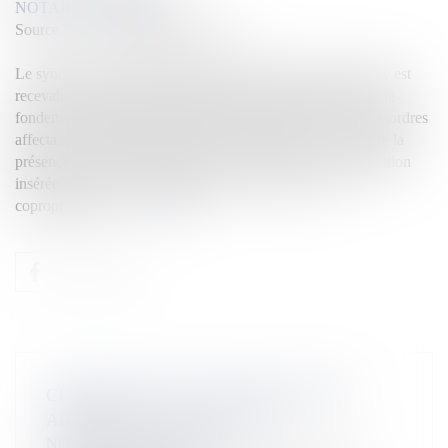
NOTAIRES
/
Immobilier
Source :
www.lemag-juridique.com
Le syndicat des copropriétaires d’une résidence de tourisme est
recevable à engager la responsabilité des constructeurs sur le
fondement des garanties décennale et biennale pour des désordres
affectant les parties communes de l’immeuble, et ce, malgré la
présence d’un exploitant unique et d’une clause de subrogation
insérée dans les baux commerciaux conclus avec les
copropriétaires...
Lire la suite
CERTIFICATION ET MÉTHODES DPE :
ARRÊTÉS DU 16 JUIN 2025
NOTAIRES
/
Immobilier