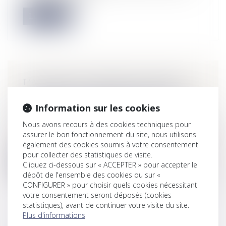
Lire la suite
L’ACHETEUR D’UN BIEN OCCUPÉ QUI
DISSIMULE SA LIBÉRATION MANQUE À
Information sur les cookies
SON OBLIGATION DE LOYAUTÉ
NOTAIRES
/
Immobilier
Nous avons recours à des cookies techniques pour
L’acheteur d’un bien occupé qui, après la signature de la
assurer le bon fonctionnement du site, nous utilisons
promesse unilatéral...
également des cookies soumis à votre consentement
pour collecter des statistiques de visite.
Lire la suite
Cliquez ci-dessous sur « ACCEPTER » pour accepter le
dépôt de l'ensemble des cookies ou sur «
CONFIGURER » pour choisir quels cookies nécessitant
votre consentement seront déposés (cookies
statistiques), avant de continuer votre visite du site.
Plus d'informations