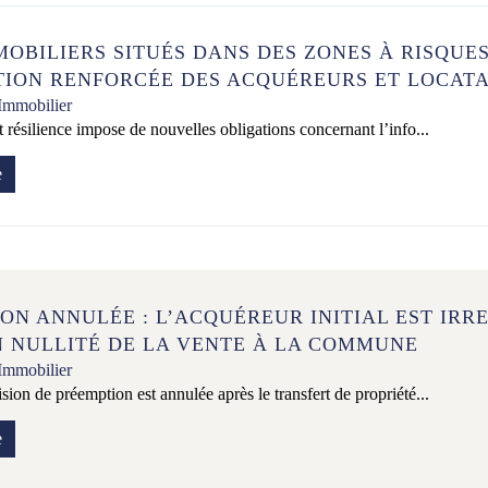
MOBILIERS SITUÉS DANS DES ZONES À RISQUES
ION RENFORCÉE DES ACQUÉREURS ET LOCATA
Immobilier
t résilience impose de nouvelles obligations concernant l’info...
e
ON ANNULÉE : L’ACQUÉREUR INITIAL EST IRR
N NULLITÉ DE LA VENTE À LA COMMUNE
Immobilier
Information sur les cookies
sion de préemption est annulée après le transfert de propriété...
Nous avons recours à des cookies techniques pour assurer le bon
e
fonctionnement du site, nous utilisons également des cookies soumis
à votre consentement pour collecter des statistiques de visite.
Cliquez ci-dessous sur « ACCEPTER » pour accepter le dépôt de