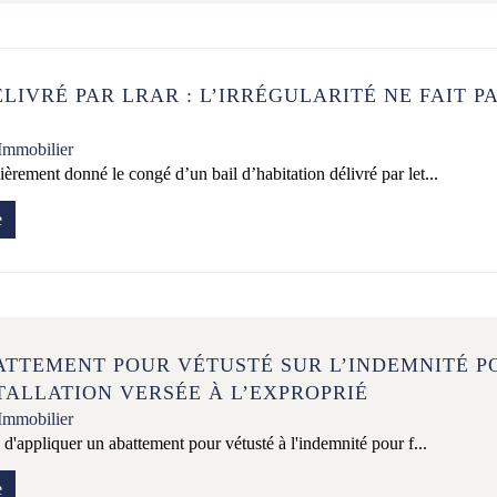
l'ensemble des cookies ou sur « CONFIGURER » pour choisir quels
cookies nécessitant votre consentement seront déposés (cookies
statistiques), avant de continuer votre visite du site.
Plus d'informations
LIVRÉ PAR LRAR : L’IRRÉGULARITÉ NE FAIT PA
ACCEPTER
CONFIGURER
REFUSER
Immobilier
ièrement donné le congé d’un bail d’habitation délivré par let...
e
ATTEMENT POUR VÉTUSTÉ SUR L’INDEMNITÉ P
TALLATION VERSÉE À L’EXPROPRIÉ
Immobilier
eu d'appliquer un abattement pour vétusté à l'indemnité pour f...
e