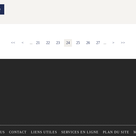
e
<<
<
...
21
22
23
24
25
26
27
...
>
>>
US
CONTACT
LIENS UTILES
SERVICES EN LIGNE
PLAN DU SITE
M